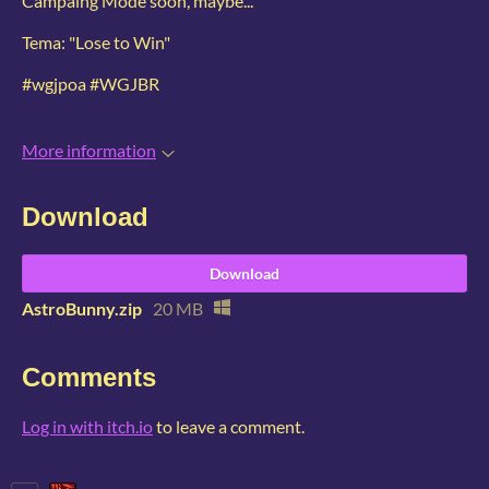
Campaing Mode soon, maybe...
Tema: "Lose to Win"
#wgjpoa #WGJBR
More information
Download
Download
AstroBunny.zip
20 MB
Comments
Log in with itch.io
to leave a comment.